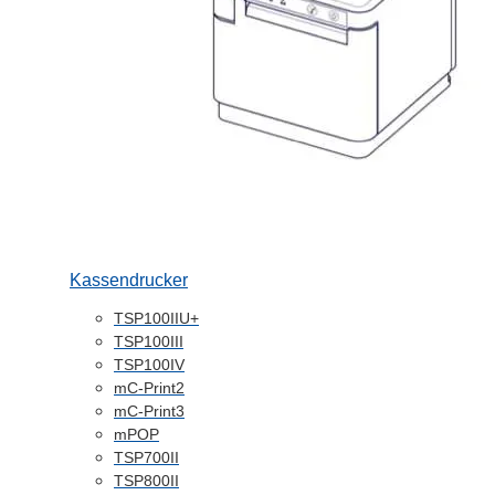
Kassendrucker
TSP100IIU+
TSP100III
TSP100IV
mC-Print2
mC-Print3
mPOP
TSP700II
TSP800II