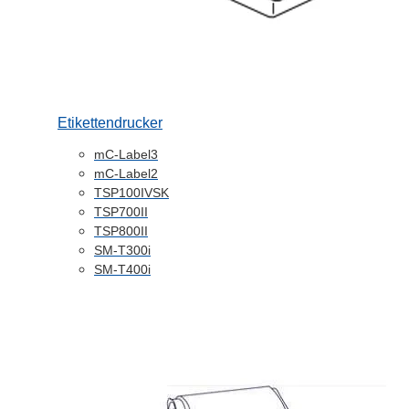
Etikettendrucker
mC-Label3
mC-Label2
TSP100IVSK
TSP700II
TSP800II
SM-T300i
SM-T400i