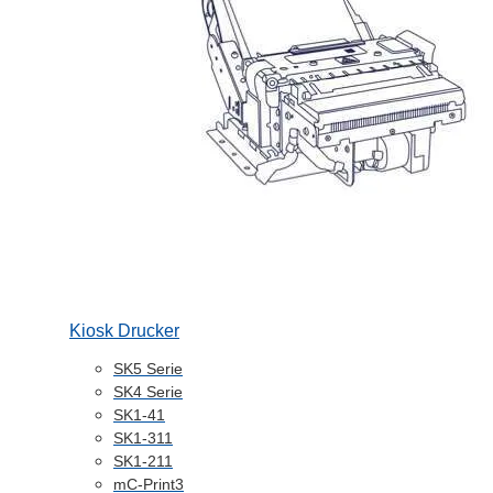
Kiosk Drucker
SK5 Serie
SK4 Serie
SK1-41
SK1-311
SK1-211
mC-Print3