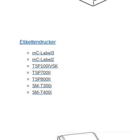
Etikettendrucker
mC-Label3
mC-Label2
TSP100IVSK
TSP700II
TSP800II
SM-T300i
SM-T400i