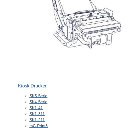
Kiosk Drucker
SK5 Serie
SK4 Serie
SK1-41
SK1-311
SK1-211
mC-Print3