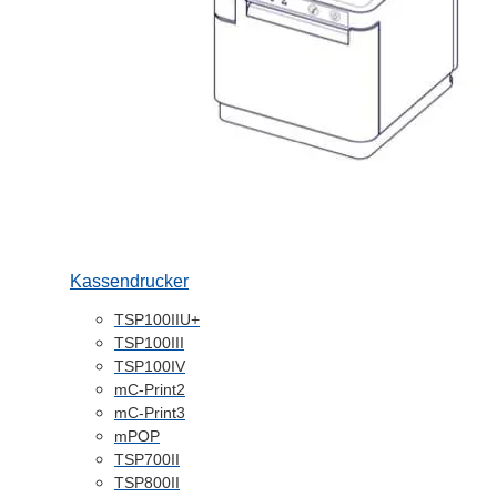
Kassendrucker
TSP100IIU+
TSP100III
TSP100IV
mC-Print2
mC-Print3
mPOP
TSP700II
TSP800II