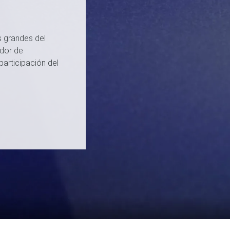
 grandes del
ador de
participación del