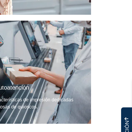
utoatención
racterísticas de impresión dedicadas
tosas de quioscos.