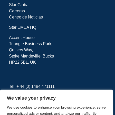
Star Global
Carreras
Centro de Noticias
Star EMEA HQ
Accent House
Triangle Business Park,
Quilters Way,
Stoke Mandeville, Bucks
HP22 5BL, UK
Tel: + 44 (0) 1494 471111
We value your privacy
We use cookies to enhance your browsing experience, serve
Política de Privacidad
Términos
personalized ads or content, and analyze our traffic. By