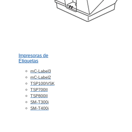
Impresoras de
Etiquetas
mC-Label3
mC-Label2
TSP100IVSK
TSP700II
TSP800II
SM-T300i
SM-T400i