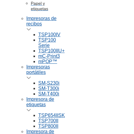
Papel y
etiquetas
Impresoras de
recibos
TSP100IV
TSP100
Serie
TSP100IIU+
mC-Print3
mPOP™
Impresoras
portátiles
SM-S230i
SM-T300i
SM-T400i
Impresora de
etiquetas
TSP654IISK
TSP700II
TSP800II
Impresora de