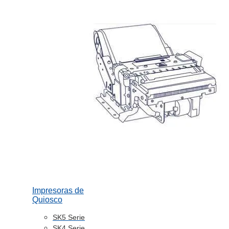
Impresoras de
Quiosco
SK5 Serie
SK4 Serie