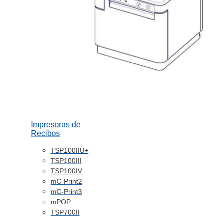
Impresoras de
Recibos
TSP100IIU+
TSP100III
TSP100IV
mC-Print2
mC-Print3
mPOP
TSP700II