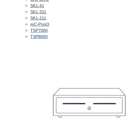
SK1-41
SK1-311
SK1-211
mC-Print3
TSP700II
TSP800II