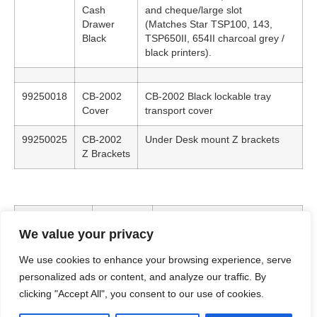
Cash
and cheque/large slot
Drawer
(Matches Star TSP100, 143,
Black
TSP650II, 654II charcoal grey /
black printers).
99250018
CB-2002
CB-2002 Black lockable tray
Cover
transport cover
99250025
CB-2002
Under Desk mount Z brackets
Z Brackets
Part Number
Model
Description
We value your privacy
MCD10UEWB
39700000
mC-Connect Drawer, Cash
We use cookies to enhance your browsing experience, serve
BK
Drawer Controller, X4, Two
personalized ads or content, and analyze our traffic. By
DK Ports, USB-C, Ethernet
(LAN), WLAN, Bluetooth Low
clicking "Accept All", you consent to our use of cookies.
Energy, USB Cable Included,