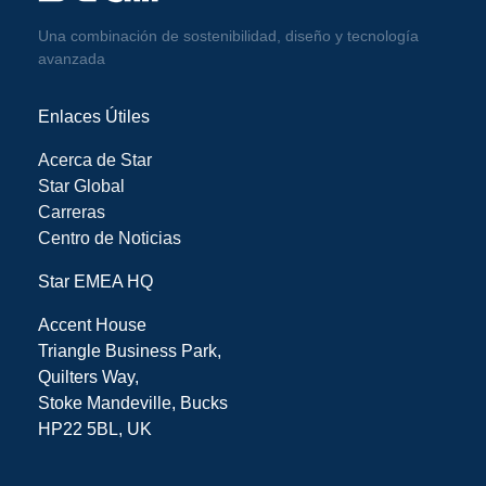
Una combinación de sostenibilidad, diseño y tecnología
avanzada
Enlaces Útiles
Acerca de Star
Star Global
Carreras
Centro de Noticias
Star EMEA HQ
Accent House
Triangle Business Park,
Quilters Way,
Stoke Mandeville, Bucks
HP22 5BL, UK