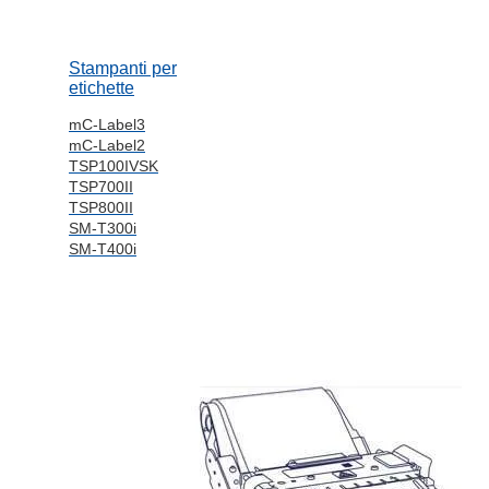
Stampanti per
etichette
mC-Label3
mC-Label2
TSP100IVSK
TSP700II
TSP800II
SM-T300i
SM-T400i