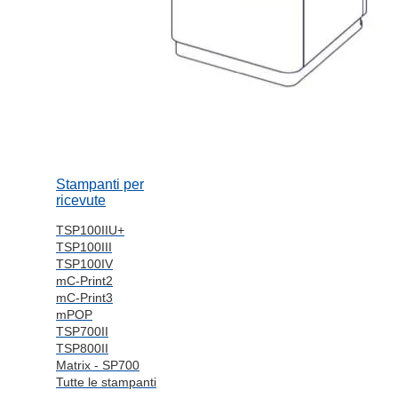
Stampanti per
ricevute
TSP100IIU+
TSP100III
TSP100IV
mC-Print2
mC-Print3
mPOP
TSP700II
TSP800II
Matrix - SP700
Tutte le stampanti