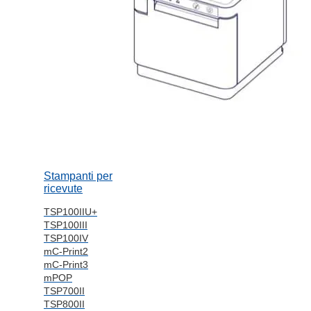
Stampanti per
ricevute
TSP100IIU+
TSP100III
TSP100IV
mC-Print2
mC-Print3
mPOP
TSP700II
TSP800II