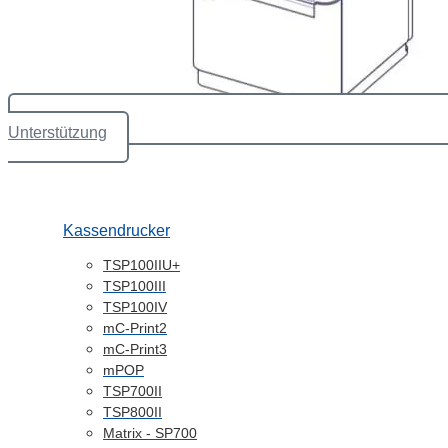
Unterstützung
Kassendrucker
TSP100IIU+
TSP100III
TSP100IV
mC-Print2
mC-Print3
mPOP
TSP700II
TSP800II
Matrix - SP700