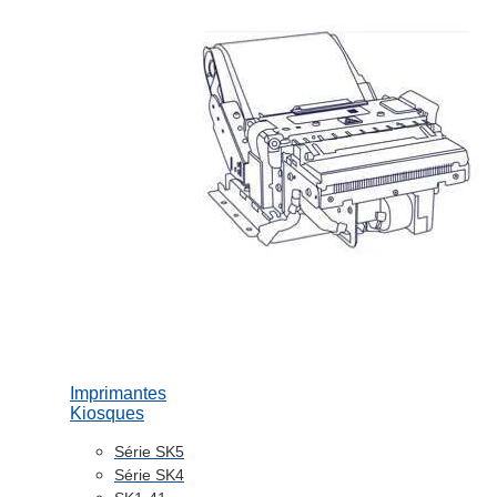
Imprimantes
Kiosques
Série SK5
Série SK4