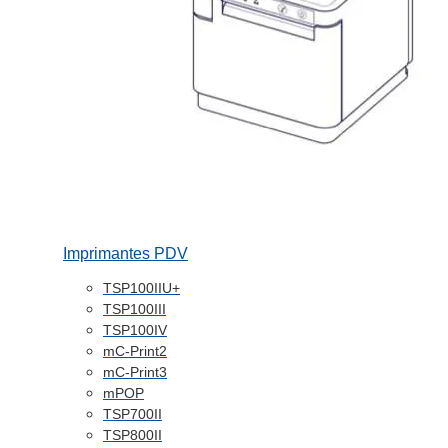
Imprimantes PDV
TSP100IIU+
TSP100III
TSP100IV
mC-Print2
mC-Print3
mPOP
TSP700II
TSP800II