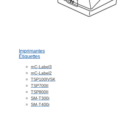
Imprimantes
Étiquettes
mC-Label3
mC-Label2
TSP100IVSK
TSP700II
TSP800II
SM-T300i
SM-T400i