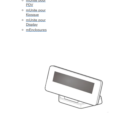
mUnite pour
PDV
mUnite pour
Kiosque
mUnite pour
Display
mEnclosures