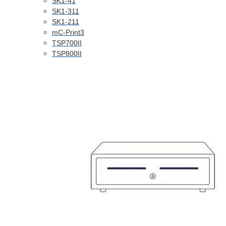
SK1-41
SK1-311
SK1-211
mC-Print3
TSP700II
TSP800II