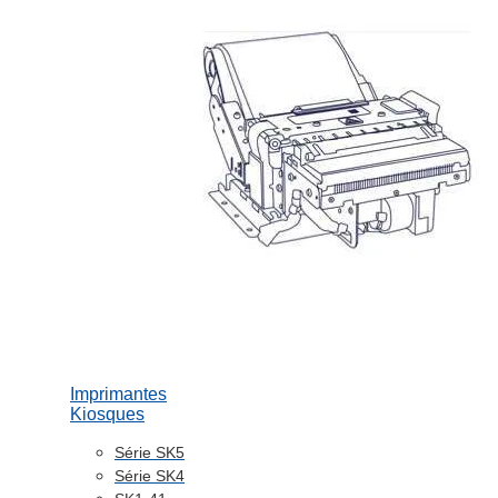
Imprimantes
Kiosques
Série SK5
Série SK4