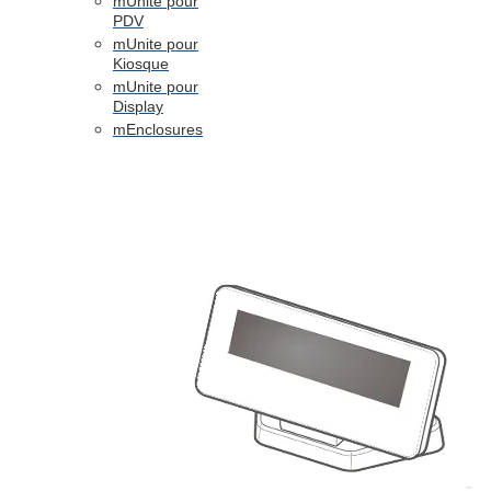
mUnite pour
PDV
mUnite pour
Kiosque
mUnite pour
Display
mEnclosures