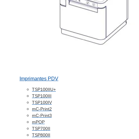
Imprimantes PDV
TSP100IIU+
TSP100III
TSP100IV
mC-Print2
mC-Print3
mPOP
TSP700II
TSP800II