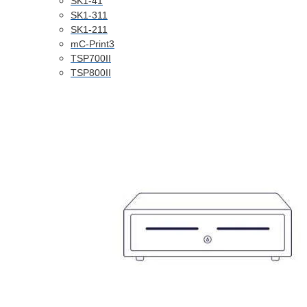
SK1-41
SK1-311
SK1-211
mC-Print3
TSP700II
TSP800II