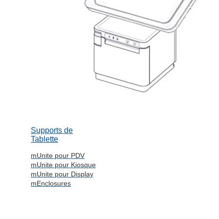
Supports de
Tablette
mUnite pour PDV
mUnite pour Kiosque
mUnite pour Display
mEnclosures