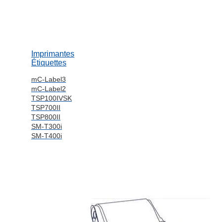
Imprimantes
Étiquettes
mC-Label3
mC-Label2
TSP100IVSK
TSP700II
TSP800II
SM-T300i
SM-T400i