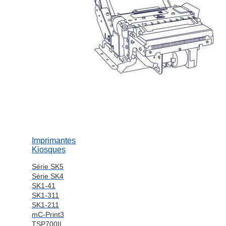
Imprimantes
Kiosques
Série SK5
Série SK4
SK1-41
SK1-311
SK1-211
mC-Print3
TSP700II