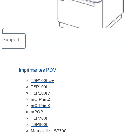
Support
Imprimantes PDV
TSP100IIU+
TSP100III
TSP100IV
mC-Print2
mC-Print3
mPOP
TSP700II
TSP800II
Matricielle - SP700