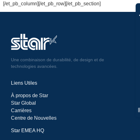
[/et_pb_column][/et_pb_row][/et_pb_section]
DEMAN
Une combinaison de durabilité, de design et de
technologies avancées.
Liens Utiles
À propos de Star
Star Global
Carrières
Centre de Nouvelles
Star EMEA HQ