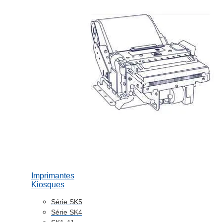
Imprimantes
Kiosques
Série SK5
Série SK4