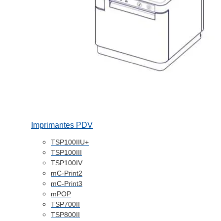
Imprimantes PDV
TSP100IIU+
TSP100III
TSP100IV
mC-Print2
mC-Print3
mPOP
TSP700II
TSP800II