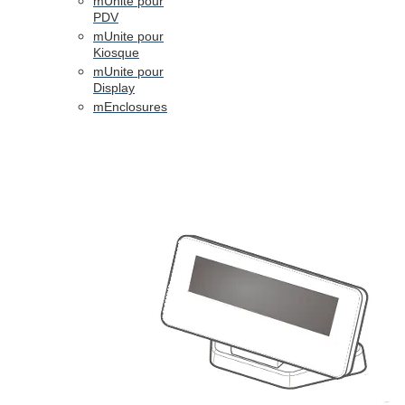
mUnite pour
PDV
mUnite pour
Kiosque
mUnite pour
Display
mEnclosures