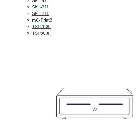
SK1-41
SK1-311
SK1-211
mC-Print3
TSP700II
TSP800II