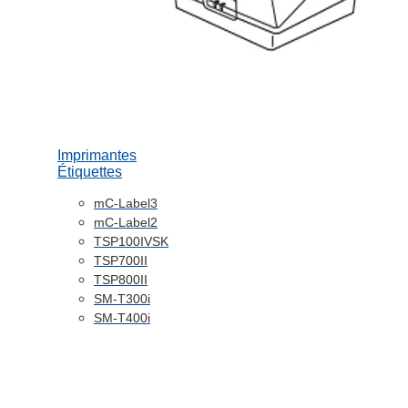
Imprimantes
Étiquettes
mC-Label3
mC-Label2
TSP100IVSK
TSP700II
TSP800II
SM-T300i
SM-T400i