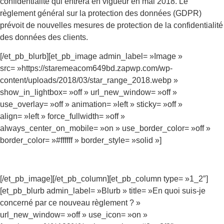
confidentialité qui entrera en vigueur en mai 2018. Le
règlement général sur la protection des données (GDPR)
prévoit de nouvelles mesures de protection de la confidentialité
des données des clients.
[/et_pb_blurb][et_pb_image admin_label= »Image »
src= »https://staremeacom649bd.zapwp.com/wp-
content/uploads/2018/03/star_range_2018.webp »
show_in_lightbox= »off » url_new_window= »off »
use_overlay= »off » animation= »left » sticky= »off »
align= »left » force_fullwidth= »off »
always_center_on_mobile= »on » use_border_color= »off »
border_color= »#ffffff » border_style= »solid »]
[/et_pb_image][/et_pb_column][et_pb_column type= »1_2″]
[et_pb_blurb admin_label= »Blurb » title= »En quoi suis-je
concerné par ce nouveau règlement ? »
url_new_window= »off » use_icon= »on »