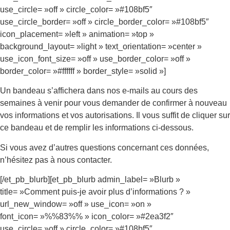
use_circle= »off » circle_color= »#108bf5″
use_circle_border= »off » circle_border_color= »#108bf5″
icon_placement= »left » animation= »top »
background_layout= »light » text_orientation= »center »
use_icon_font_size= »off » use_border_color= »off »
border_color= »#ffffff » border_style= »solid »]
Un bandeau s’affichera dans nos e-mails au cours des
semaines à venir pour vous demander de confirmer à nouveau
vos informations et vos autorisations. Il vous suffit de cliquer sur
ce bandeau et de remplir les informations ci-dessous.
Si vous avez d’autres questions concernant ces données,
n’hésitez pas à nous contacter.
[/et_pb_blurb][et_pb_blurb admin_label= »Blurb »
title= »Comment puis-je avoir plus d’informations ? »
url_new_window= »off » use_icon= »on »
font_icon= »%%83%% » icon_color= »#2ea3f2″
use_circle= »off » circle_color= »#108bf5″