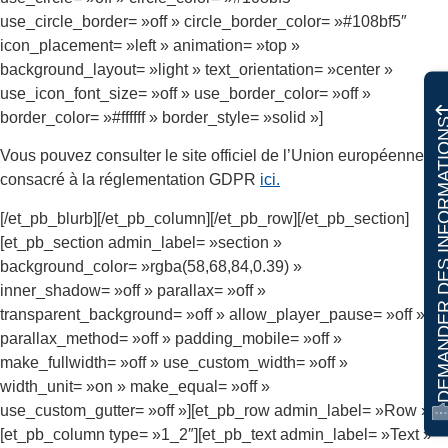
use_circle_border= »off » circle_border_color= »#108bf5″
icon_placement= »left » animation= »top »
background_layout= »light » text_orientation= »center »
use_icon_font_size= »off » use_border_color= »off »
border_color= »#ffffff » border_style= »solid »]
DEMANDER DES INFO
Vous pouvez consulter le site officiel de l’Union européenne
consacré à la réglementation GDPR
ici.
[/et_pb_blurb][/et_pb_column][/et_pb_row][/et_pb_section]
[et_pb_section admin_label= »section »
background_color= »rgba(58,68,84,0.39) »
inner_shadow= »off » parallax= »off »
transparent_background= »off » allow_player_pause= »off »
parallax_method= »off » padding_mobile= »off »
make_fullwidth= »off » use_custom_width= »off »
width_unit= »on » make_equal= »off »
use_custom_gutter= »off »][et_pb_row admin_label= »Row »]
[et_pb_column type= »1_2″][et_pb_text admin_label= »Text »