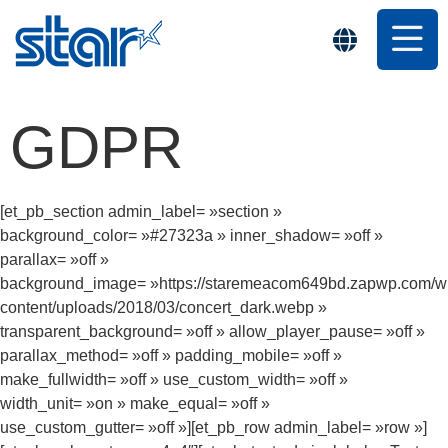
GDPR
[et_pb_section admin_label= »section »
background_color= »#27323a » inner_shadow= »off »
parallax= »off »
background_image= »https://staremeacom649bd.zapwp.com/w
content/uploads/2018/03/concert_dark.webp »
transparent_background= »off » allow_player_pause= »off »
parallax_method= »off » padding_mobile= »off »
make_fullwidth= »off » use_custom_width= »off »
width_unit= »on » make_equal= »off »
use_custom_gutter= »off »][et_pb_row admin_label= »row »]