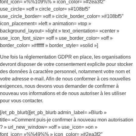
font_icon= »%%109%% » icon_color= »#2ea3f2″
use_circle= »off » circle_color= »#108bf5″
use_circle_border= »off » circle_border_color= »#108bf5″
icon_placement= »left » animation= »top »
background_layout= »light » text_orientation= »center »
use_icon_font_size= »off » use_border_color= »off »
border_color= »#ffffff » border_style= »solid »]
Une fois la réglementation GDPR en place, les organisations
devront disposer de votre consentement explicite pour stocker
des données à caractère personnel, notamment votre nom et
votre adresse e-mail. Afin de nous conformer à ces nouvelles
exigences, nous devons vous demander de confirmer à
nouveau vos informations et de nous autoriser à les utiliser
pour vous contacter.
[/et_pb_blurb][et_pb_blurb admin_label= »Blurb »
title= »Comment puis-je confirmer à nouveau mon autorisation
? » url_new_window= »off » use_icon= »on »
font_icon= »%%49%% » icon_color= »#2ea3f2″