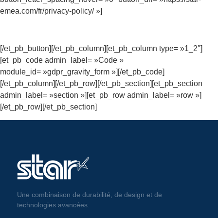
emea.com/fr/privacy-policy/ »]
[/et_pb_button][/et_pb_column][et_pb_column type= »1_2″]
[et_pb_code admin_label= »Code »
module_id= »gdpr_gravity_form »][/et_pb_code]
[/et_pb_column][/et_pb_row][/et_pb_section][et_pb_section
admin_label= »section »][et_pb_row admin_label= »row »]
[/et_pb_row][/et_pb_section]
Une combinaison de durabilité, de design et de
technologies avancées.