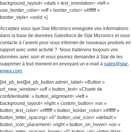
background_layout= »dark » text_orientation= »left »
use_border_color= »off » border_color= »#ffffff »
border_style= »solid »]
Acceptez-vous que Star Micronics enregistre vos informations
dans la base de données Salesforce de Star Micronics et vous
contacte à l’avenir pour vous informer de nouveaux produits en
rapport avec votre activité ? Nous traiterons toujours vos
données avec soin et vous pourrez demander à Star de les
supprimer à tout moment en envoyant un e-mail à
sales@star-
emea.com
[/et_pb_text][et_pb_button admin_label= »Button »
url_new_window= »off » button_text= »Charte de
confidentialité » button_alignment= »left »
background_layout= »light » custom_button= »on »
button_text_color= »#ffffff » button_border_color= »#ffffff »
button_letter_spacing= »0″ button_use_icon= »default »
button_icon_placement= »right » button_on_hover= »on »
button_letter_spacing_hover= »0″ button_url= »https://star-