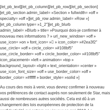
[/et_pb_text][/et_pb_column][/et_pb_row][/et_pb_section]
[et_pb_section admin_label= »Section » fullwidth= »off »
specialty= »off »][et_pb_row admin_label= »Row »]
[et_pb_column type= »1_2″][et_pb_blurb
admin_label= »Blurb » title= »Pourquoi dois-je confirmer à
nouveau mes informations ? » url_new_window= »off »
use_icon= »on » font_icon= » » icon_color= »#2ea3f2″
use_circle= »off » circle_color= »#108bf5″
use_circle_border= »off » circle_border_color= »#108bf5″
icon_placement= »left » animation= »top »
background_layout= »light » text_orientation= »center »
use_icon_font_size= »off » use_border_color= »off »
border_color= »#ffffff » border_style= »solid »]
Au cours des mois à venir, vous devrez confirmer à nouveau
vos préférences de contact auprès non seulement de Star, mais
aussi de nombreuses autres sociétés. Cela est dû à un
changement des lois européennes de protection de la