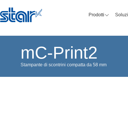
Prodotti
Soluzi
mC-Print2
Stampante di scontrini compatta da 58 mm