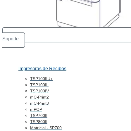
Soporte
Impresoras de Recibos
TSP100IIU+
TSP100III
TSP100IV
mC-Print2
mC-Print3
mPOP
TSP700II
TSP800II
Matricial - SP700