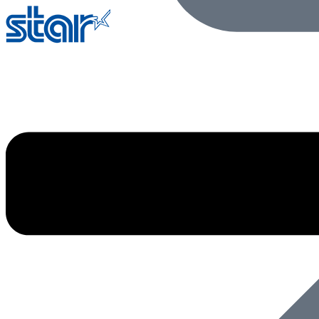
Ir
al
contenido