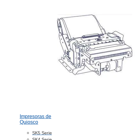
Impresoras de
Quiosco
SK5 Serie
SK4 Serie