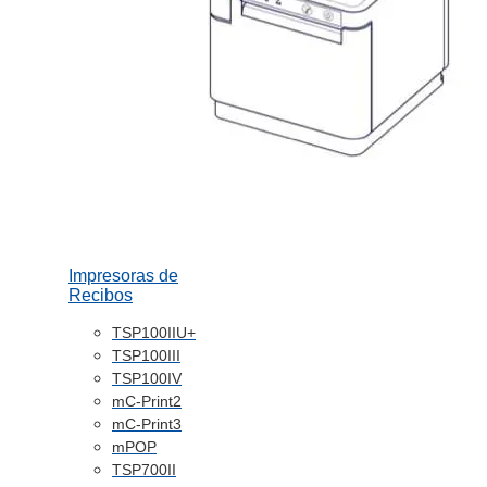
Impresoras de
Recibos
TSP100IIU+
TSP100III
TSP100IV
mC-Print2
mC-Print3
mPOP
TSP700II