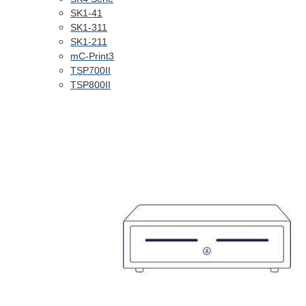
SK1-41
SK1-311
SK1-211
mC-Print3
TSP700II
TSP800II