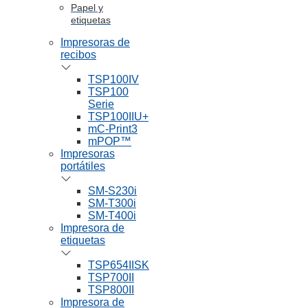
Papel y
etiquetas
Impresoras de
recibos
TSP100IV
TSP100
Serie
TSP100IIU+
mC-Print3
mPOP™
Impresoras
portátiles
SM-S230i
SM-T300i
SM-T400i
Impresora de
etiquetas
TSP654IISK
TSP700II
TSP800II
Impresora de