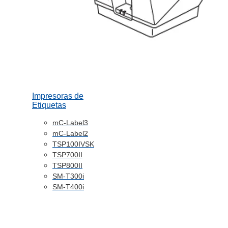
Impresoras de
Etiquetas
mC-Label3
mC-Label2
TSP100IVSK
TSP700II
TSP800II
SM-T300i
SM-T400i